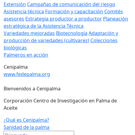
Extensión
Campañas de comunicación del riesgo
Asistencia técnica
Formación y capacitación
Comités
asesores
Estrategia productor a productor
Planeación
estratégica de la Asistencia Técnica
Variedades mejoradas
Biotecnología
Adaptación y
producción de variedades (cultivares)
Colecciones
biológicas
Palmeros en acción
Cenipalma
www.fedepalma.org
Bienvenidos a Cenipalma
Corporación Centro de Investigación en Palma de
Aceite
¿Qué es Cenipalma?
Sanidad de la palma