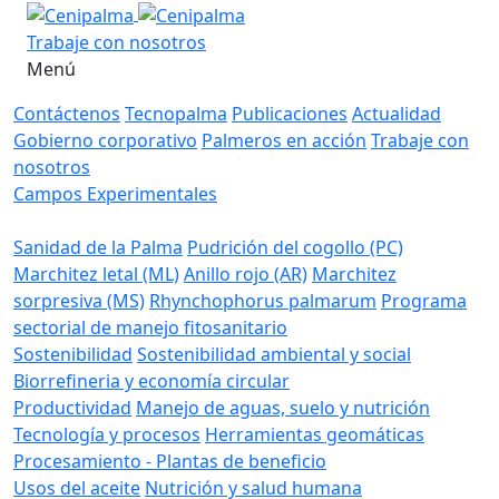
Trabaje con nosotros
Menú
Contáctenos
Tecnopalma
Publicaciones
Actualidad
Gobierno corporativo
Palmeros en acción
Trabaje con
nosotros
Campos Experimentales
Sanidad de la Palma
Pudrición del cogollo (PC)
Marchitez letal (ML)
Anillo rojo (AR)
Marchitez
sorpresiva (MS)
Rhynchophorus palmarum
Programa
sectorial de manejo fitosanitario
Sostenibilidad
Sostenibilidad ambiental y social
Biorrefineria y economía circular
Productividad
Manejo de aguas, suelo y nutrición
Tecnología y procesos
Herramientas geomáticas
Procesamiento - Plantas de beneficio
Usos del aceite
Nutrición y salud humana