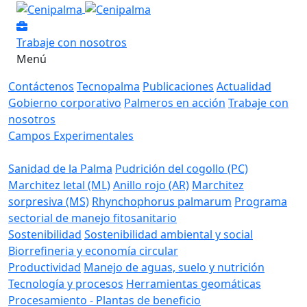
Trabaje con nosotros
Menú
Contáctenos
Tecnopalma
Publicaciones
Actualidad
Gobierno corporativo
Palmeros en acción
Trabaje con
nosotros
Campos Experimentales
Sanidad de la Palma
Pudrición del cogollo (PC)
Marchitez letal (ML)
Anillo rojo (AR)
Marchitez
sorpresiva (MS)
Rhynchophorus palmarum
Programa
sectorial de manejo fitosanitario
Sostenibilidad
Sostenibilidad ambiental y social
Biorrefineria y economía circular
Productividad
Manejo de aguas, suelo y nutrición
Tecnología y procesos
Herramientas geomáticas
Procesamiento - Plantas de beneficio