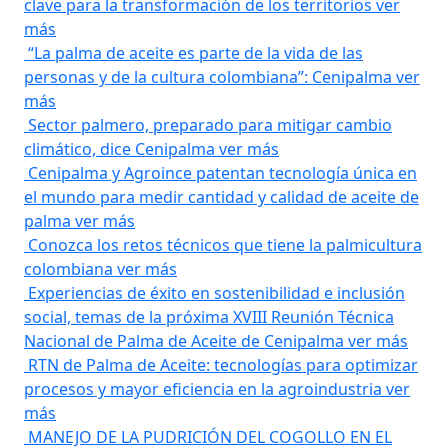
clave para la transformación de los territorios
ver
más
“La palma de aceite es parte de la vida de las
personas y de la cultura colombiana”: Cenipalma
ver
más
Sector palmero, preparado para mitigar cambio
climático, dice Cenipalma
ver más
Cenipalma y Agroince patentan tecnología única en
el mundo para medir cantidad y calidad de aceite de
palma
ver más
Conozca los retos técnicos que tiene la palmicultura
colombiana
ver más
Experiencias de éxito en sostenibilidad e inclusión
social, temas de la próxima XVIII Reunión Técnica
Nacional de Palma de Aceite de Cenipalma
ver más
RTN de Palma de Aceite: tecnologías para optimizar
procesos y mayor eficiencia en la agroindustria
ver
más
MANEJO DE LA PUDRICIÓN DEL COGOLLO EN EL