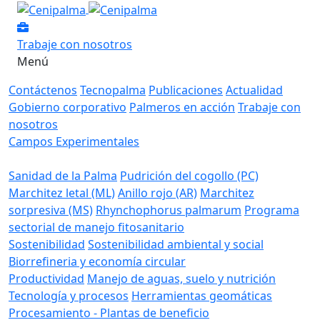
Trabaje con nosotros
Menú
Contáctenos
Tecnopalma
Publicaciones
Actualidad
Gobierno corporativo
Palmeros en acción
Trabaje con
nosotros
Campos Experimentales
Sanidad de la Palma
Pudrición del cogollo (PC)
Marchitez letal (ML)
Anillo rojo (AR)
Marchitez
sorpresiva (MS)
Rhynchophorus palmarum
Programa
sectorial de manejo fitosanitario
Sostenibilidad
Sostenibilidad ambiental y social
Biorrefineria y economía circular
Productividad
Manejo de aguas, suelo y nutrición
Tecnología y procesos
Herramientas geomáticas
Procesamiento - Plantas de beneficio