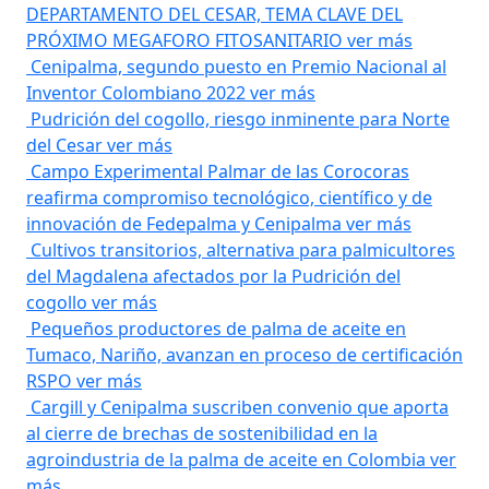
DEPARTAMENTO DEL CESAR, TEMA CLAVE DEL
PRÓXIMO MEGAFORO FITOSANITARIO
ver más
Cenipalma, segundo puesto en Premio Nacional al
Inventor Colombiano 2022
ver más
Pudrición del cogollo, riesgo inminente para Norte
del Cesar
ver más
Campo Experimental Palmar de las Corocoras
reafirma compromiso tecnológico, científico y de
innovación de Fedepalma y Cenipalma
ver más
Cultivos transitorios, alternativa para palmicultores
del Magdalena afectados por la Pudrición del
cogollo
ver más
Pequeños productores de palma de aceite en
Tumaco, Nariño, avanzan en proceso de certificación
RSPO
ver más
Cargill y Cenipalma suscriben convenio que aporta
al cierre de brechas de sostenibilidad en la
agroindustria de la palma de aceite en Colombia
ver
más