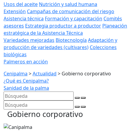
Usos del aceite
Nutrición y salud humana
Extensión
Campañas de comunicación del riesgo
Asistencia técnica
Formación y capacitación
Comités
asesores
Estrategia productor a productor
Planeación
estratégica de la Asistencia Técnica
Variedades mejoradas
Biotecnología
Adaptación y
producción de variedades (cultivares)
Colecciones
biológicas
Palmeros en acción
Cenipalma
>
Actualidad
>
Gobierno corporativo
¿Qué es Cenipalma?
Sanidad de la palma
Gobierno corporativo