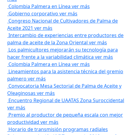
Colombia Palmera en Línea
ver más
Gobierno corporativo
ver más
Congreso Nacional de Cultivadores de Palma de
Aceite 2021
ver más
Intercambio de experiencias entre productores de
palma de aceite de la Zona Oriental
ver más
Los palmicultores mejorarán su tecnología para
hacer frente a la variabilidad climática
ver más
Colombia Palmera en Línea
ver más
Lineamientos para la asistencia técnica del gremio
palmero
ver más
Convocatoria Mesa Sectorial de Palma de Aceite y
Oleaginosas
ver más
Encuentro Regional de UAATAS Zona Suroccidental
ver más
Premio al productor de pequeña escala con mejor
productividad
ver más
Horario de transmisión programas radiales