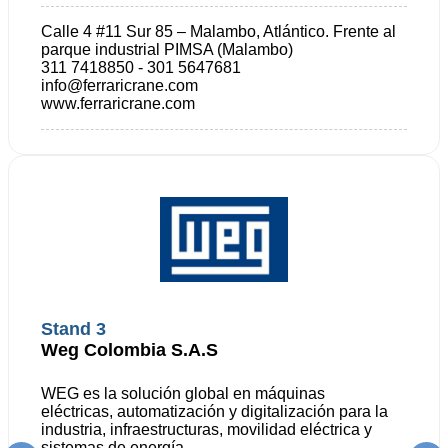
empresa tanto en calidad, capacidad, respaldo,
Calle 4 #11 Sur 85 – Malambo, Atlántico. Frente al
garantía y excelencia.
parque industrial PIMSA (Malambo)
311 7418850 - 301 5647681
info@ferraricrane.com
www.ferraricrane.com
Stand 3
Weg Colombia S.A.S
WEG es la solución global en máquinas
eléctricas, automatización y digitalización para la
industria, infraestructuras, movilidad eléctrica y
sistemas de energía.