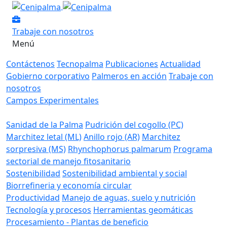
Trabaje con nosotros
Menú
Contáctenos
Tecnopalma
Publicaciones
Actualidad
Gobierno corporativo
Palmeros en acción
Trabaje con
nosotros
Campos Experimentales
Sanidad de la Palma
Pudrición del cogollo (PC)
Marchitez letal (ML)
Anillo rojo (AR)
Marchitez
sorpresiva (MS)
Rhynchophorus palmarum
Programa
sectorial de manejo fitosanitario
Sostenibilidad
Sostenibilidad ambiental y social
Biorrefineria y economía circular
Productividad
Manejo de aguas, suelo y nutrición
Tecnología y procesos
Herramientas geomáticas
Procesamiento - Plantas de beneficio