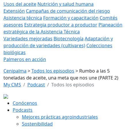
Usos del aceite
Nutrición y salud humana
Extensión
Campañas de comunicación del riesgo
Asistencia técnica
Formación y capacitación
Comités
asesores
Estrategia productor a productor
Planeación
estratégica de la Asistencia Técnica
Variedades mejoradas
Biotecnología
Adaptación y
producción de variedades (cultivares)
Colecciones
biológicas
Palmeros en acción
Cenipalma
>
Todos los episodios
>
Rumbo a las 5
toneladas de aceite, una meta que nos une (PARTE 2)
My CMS
Podcast
Todos los episodios
Conócenos
Podcasts
Mejores prácticas agroindustriales
Sostenibilidad