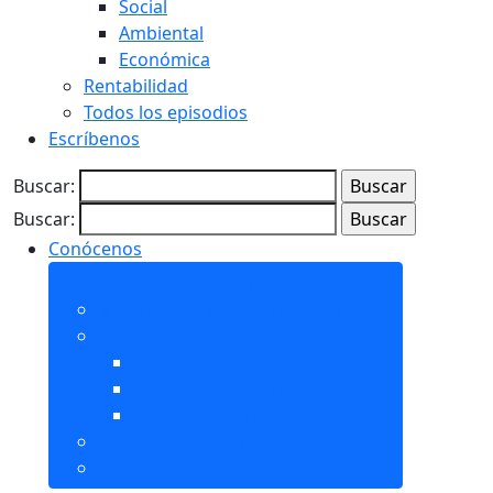
Social
Ambiental
Económica
Rentabilidad
Todos los episodios
Escríbenos
Buscar:
Buscar:
Conócenos
Podcasts
Mejores prácticas agroindustriales
Sostenibilidad
Social
Ambiental
Económica
Rentabilidad
Todos los episodios