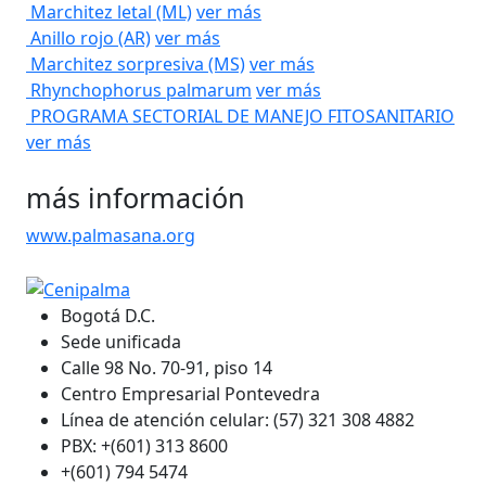
Marchitez letal (ML)
ver más
Anillo rojo (AR)
ver más
Marchitez sorpresiva (MS)
ver más
Rhynchophorus palmarum
ver más
PROGRAMA SECTORIAL DE MANEJO FITOSANITARIO
ver más
más información
www.palmasana.org
Bogotá D.C.
Sede unificada
Calle 98 No. 70-91, piso 14
Centro Empresarial Pontevedra
Línea de atención celular: (57) 321 308 4882
PBX: +(601) 313 8600
+(601) 794 5474