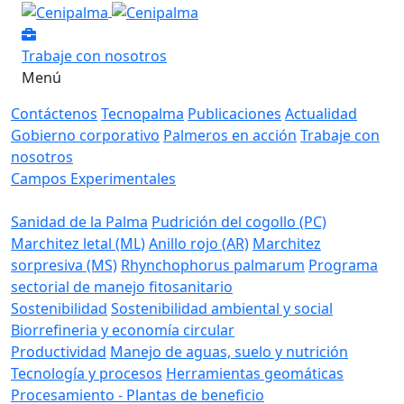
Trabaje con nosotros
Menú
Contáctenos
Tecnopalma
Publicaciones
Actualidad
Gobierno corporativo
Palmeros en acción
Trabaje con
nosotros
Campos Experimentales
Sanidad de la Palma
Pudrición del cogollo (PC)
Marchitez letal (ML)
Anillo rojo (AR)
Marchitez
sorpresiva (MS)
Rhynchophorus palmarum
Programa
sectorial de manejo fitosanitario
Sostenibilidad
Sostenibilidad ambiental y social
Biorrefineria y economía circular
Productividad
Manejo de aguas, suelo y nutrición
Tecnología y procesos
Herramientas geomáticas
Procesamiento - Plantas de beneficio