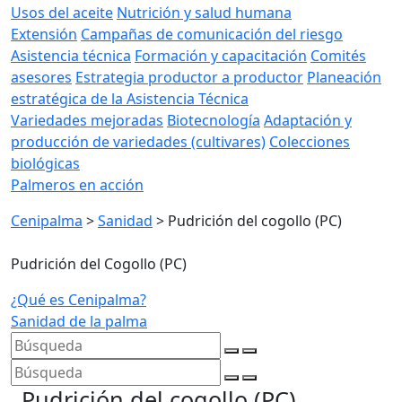
Usos del aceite
Nutrición y salud humana
Extensión
Campañas de comunicación del riesgo
Asistencia técnica
Formación y capacitación
Comités
asesores
Estrategia productor a productor
Planeación
estratégica de la Asistencia Técnica
Variedades mejoradas
Biotecnología
Adaptación y
producción de variedades (cultivares)
Colecciones
biológicas
Palmeros en acción
Cenipalma
>
Sanidad
>
Pudrición del cogollo (PC)
Pudrición del Cogollo (PC)
¿Qué es Cenipalma?
Sanidad de la palma
Pudrición del cogollo (PC)